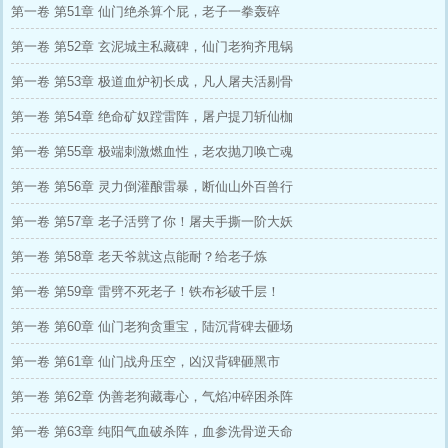
第一卷 第51章 仙门绝杀算个屁，老子一拳轰碎
第一卷 第52章 玄泥城主私藏碑，仙门老狗齐甩锅
第一卷 第53章 极道血炉初长成，凡人屠夫活剔骨
第一卷 第54章 绝命矿奴蹚雷阵，屠户提刀斩仙枷
第一卷 第55章 极端刺激燃血性，老农抛刀唤亡魂
第一卷 第56章 灵力倒灌酿雷暴，断仙山外百兽行
第一卷 第57章 老子活劈了你！屠夫手撕一阶大妖
第一卷 第58章 老天爷就这点能耐？给老子炼
第一卷 第59章 雷劈不死老子！铁布衫破千层！
第一卷 第60章 仙门老狗贪重宝，陆沉背碑去砸场
第一卷 第61章 仙门战舟压空，凶汉背碑砸黑市
第一卷 第62章 伪善老狗藏毒心，气焰冲碎困杀阵
第一卷 第63章 纯阳气血破杀阵，血参洗骨逆天命