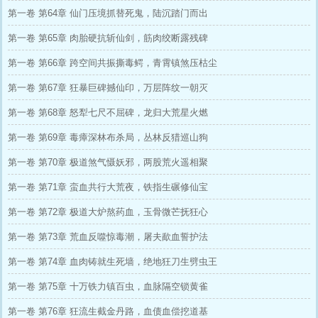
第一卷 第64章 仙门压境抓替死鬼，陆沉踏门而出
第一卷 第65章 肉胎硬抗斩仙剑，筋肉绞断露残碑
第一卷 第66章 跨空间共振撕毒鳄，青霄镇煞压枯尘
第一卷 第67章 狂暴巨碑撼仙印，万层阵纹一朝灭
第一卷 第68章 怒犁七尺不屈碑，龙归大荒星火燃
第一卷 第69章 毒瘴深林布杀局，丛林反猎巡山狗
第一卷 第70章 极道煞气慑妖邪，两股荒火遥相聚
第一卷 第71章 蛮血共行大荒夜，铁指生碾修仙宝
第一卷 第72章 极道大炉熬药血，玉骨微芒抚狂心
第一卷 第73章 荒血反噬惊毒潮，屠夫歃血誓护法
第一卷 第74章 血肉铸就生死墙，绝地狂刀生劈虫王
第一卷 第75章 十万铁力镇百虫，血脉隔空锁黄雀
第一卷 第76章 狂流生截金丹路，血债血偿挖道基