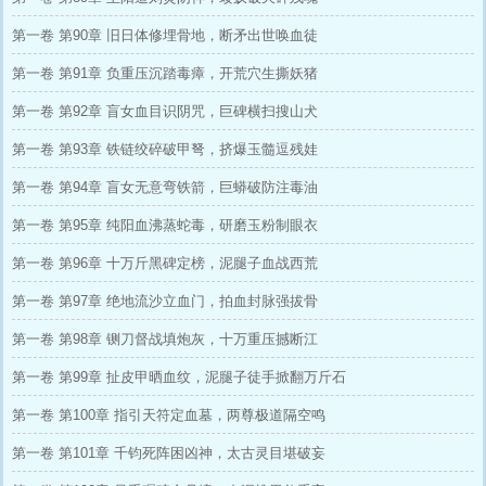
第一卷 第90章 旧日体修埋骨地，断矛出世唤血徒
第一卷 第91章 负重压沉踏毒瘴，开荒穴生撕妖猪
第一卷 第92章 盲女血目识阴咒，巨碑横扫搜山犬
第一卷 第93章 铁链绞碎破甲弩，挤爆玉髓逗残娃
第一卷 第94章 盲女无意弯铁箭，巨蟒破防注毒油
第一卷 第95章 纯阳血沸蒸蛇毒，研磨玉粉制眼衣
第一卷 第96章 十万斤黑碑定榜，泥腿子血战西荒
第一卷 第97章 绝地流沙立血门，拍血封脉强拔骨
第一卷 第98章 铡刀督战填炮灰，十万重压撼断江
第一卷 第99章 扯皮甲晒血纹，泥腿子徒手掀翻万斤石
第一卷 第100章 指引天符定血墓，两尊极道隔空鸣
第一卷 第101章 千钧死阵困凶神，太古灵目堪破妄