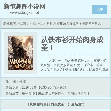
新笔趣阁小说网
菜单
www.xbqgxs.net
新笔趣阁小说网
>
玄幻小说
> 从铁布衫开始肉身成圣！最新章节列表
从铁布衫开始肉身成
圣！
大荒九州，仙凡壁垒森严，凡人被视为药
奴矿渣，动辄灭族屠城！ 为了保护唯一的亲
人，我以凡人之躯怒吞麒麟妖血，彻底激活隐藏
在骨血深处的【极道荒血】！ 获得无限加点特
权，别人辛辛苦苦吸收天地灵气，我直接把外功
作 者：佛渡
《铁布衫》加点到第一万层大圆满！ 于是，整
个修仙界迎来了最不可理喻的恐怖梦魇！ 绝世
最后更新：2026-08-04 16:30:20
直达底部
剑仙一剑寒光十九州？不好意思，连我的一点油
最新章节：第一卷 第118章 老天爷送造化，生啃这群畜生！
皮都擦不破！ 仙道圣主手持顶级灵宝镇压虚
空？老子举起十万斤的上古道碑，一寸寸把你的
《从铁布衫开始肉身成圣！》最新章节
骨头全部砸成肉泥！ 不求长生，不问仙道，我
就用最原始的暴力，把这腐朽的九州仙盟彻底打