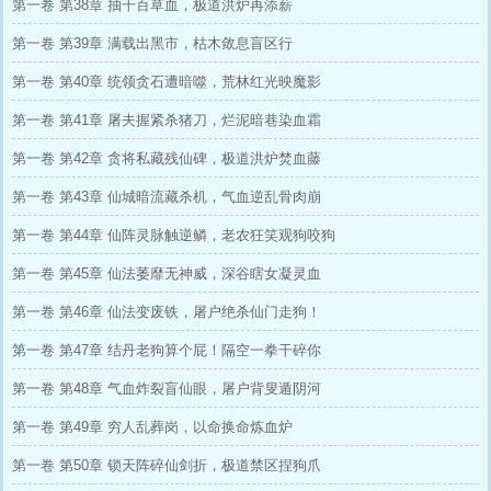
第一卷 第38章 抽干百草血，极道洪炉再添薪
第一卷 第39章 满载出黑市，枯木敛息盲区行
第一卷 第40章 统领贪石遭暗噬，荒林红光映魔影
第一卷 第41章 屠夫握紧杀猪刀，烂泥暗巷染血霜
第一卷 第42章 贪将私藏残仙碑，极道洪炉焚血藤
第一卷 第43章 仙城暗流藏杀机，气血逆乱骨肉崩
第一卷 第44章 仙阵灵脉触逆鳞，老农狂笑观狗咬狗
第一卷 第45章 仙法萎靡无神威，深谷瞎女凝灵血
第一卷 第46章 仙法变废铁，屠户绝杀仙门走狗！
第一卷 第47章 结丹老狗算个屁！隔空一拳干碎你
第一卷 第48章 气血炸裂盲仙眼，屠户背叟遁阴河
第一卷 第49章 穷人乱葬岗，以命换命炼血炉
第一卷 第50章 锁天阵碎仙剑折，极道禁区捏狗爪