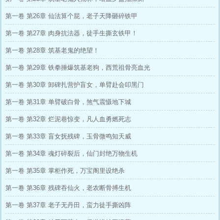
第一卷 第26章 仙法算个屁，老子天降砸碎铁甲
第一卷 第27章 肉身抗法器，徒手生撕玄铁甲！
第一卷 第28章 筑基老鬼的绝望！
第一卷 第29章 铁拳捶爆筑基老狗，西荒祖骨亮血光
第一卷 第30章 卸碑扎营护盲女，单臂赴会叩黑门
第一卷 第31章 单臂破白骨，煞气震慑地下城
第一卷 第32章 烂泥巷惊变，凡人血勇燃死志
第一卷 第33章 盲女抚残碑，玉骨微鸣知天威
第一卷 第34章 魂灯碎裂后，仙门封绝万物生机
第一卷 第35章 掌柜作死，万宝阁里设绝杀
第一卷 第36章 残碑吞仙火，老农断骨搏生机
第一卷 第37章 老子无丹田，蛮力徒手撕凶阵