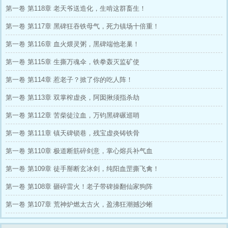
穿！ 直到那天，仙界大门打开，九天上仙降临
第一卷 第118章 老天爷送造化，生啃这群畜生！
凡尘准备收割下界气血。 我赤着上身，背后浮
现万丈荒神虚影，一拳轰烂了九重天门！ “是谁
第一卷 第117章 黑碑狂吞铁母气，死力镇场十倍重！
定的规矩凡人必须跪着死？！今日，老子让你们
诸天神佛，全都得给我跪下！”
第一卷 第116章 血火煨灵粥，黑碑端他老巢！
第一卷 第115章 生撕万魂伞，铁拳轰灭监矿使
第一卷 第114章 惹老子？掀了你的吃人阵！
第一卷 第113章 双掌榨虚炎，阿囡揪须指杀劫
第一卷 第112章 苦柴徒泣血，万钧黑碑碾巡哨
第一卷 第111章 镇天碑锁巷，残宝虚炎铸铁骨
第一卷 第110章 极道断筋碎剑意，掌心熔兵补气血
第一卷 第109章 徒手掰断玄冰剑，纯阳血罡撕飞禽！
第一卷 第108章 砸碎雷火！老子带碑操翻仙家狗阵
第一卷 第107章 荒神炉燃太古火，盈沸狂潮撼沙蜥