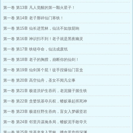
第一卷 第13章 凡人觉醒的第一颗火星子！
第一卷 第14章 老子掰碎仙门寒铁！
第一卷 第15章 仙长进荒林，仙法不如放屁响
第一卷 第16章 神识扫不到！老子就是黑夜幽灵
第一卷 第17章 铁链夺命，仙法成废纸
第一卷 第18章 老子的胸膛，崩断你的仙剑！
第一卷 第19章 仙剑算个屁！徒手捏爆仙门盲盒
第一卷 第20章 高空仙舟，圣女不闻凡尘事
第一卷 第21章 极道洪炉生吞药，老泥腿子握生铁
第一卷 第22章 贪婪筑基夺兵权，蝼蚁暴起挥死神
第一卷 第23章 极道狂野生吞肉，盲女入梦碾坚岩
第一卷 第24章 邻里共谋掩杀局，蝼蚁泥手敢夺天
第一卷 第25章 筑基老鬼入荒林，嗜血罗盘指深渊