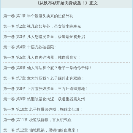
《从铁布衫开始肉身成圣！》正文
第一卷 第1章 半个馊馒头换来的烂俗外功
第一卷 第2章 视凡命如草芥，圣女斩尘降寒光
第一卷 第3章 凡人怒噬灵兽血，极道熔炉初开启
第一卷 第4章 十层凡铁破极限！
第一卷 第5章 凡人血肉碎法器，纯血喂盲女！
第一卷 第6章 仙人阵法算个屁？老子一拳给你干碎！
第一卷 第7章 拿大阵压我？老子踩碎走狗双膝！
第一卷 第8章 上古荒纹燃沸血，三万斤道碑撼地！
第一卷 第9章 怒砸筑基化肉泥，极道重器震九州
第一卷 第10章 老子捏爆须弥戒，拖碑出仙城！
第一卷 第11章 极道战群狼，盲女识气血
第一卷 第12章 仙城甩锅，黑锅扣给血魔宗！