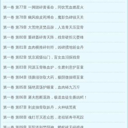
第一卷 第77章 一脚踏碎黄雀命，同饮荒血燃星火
第一卷 第78章 幽风狼皮死缚命，魔影负碑镇天关
第一卷 第79章 大荒绝灵焚晶脉，人造青天压蛮骨
第一卷 第80章 重碑轰碎青天阵，残骨硬拒元婴锋
第一卷 第81章 血肉横推碎剑符，凶碑掼地斩金丹
第一卷 第82章 筑京观慑仙门，盲女血泪探残骨
第一卷 第83章 同源玉骨唤血炉，生磨剑意护盲童
第一卷 第84章 强撕须弥取大药，极阴微操喂盲童
第一卷 第85章 隔绝震荡护睡童，血肉铸九万斤
第一卷 第86章 屠夫怒断退路，极道血徒生撕凶鳄！
第一卷 第87章 剥皮抽骨取妖丹，火种镇荒夜
第一卷 第88章 魂灯尽灭惹众怒，老祖斩寿寻死踪
第一卷 第89章 至阳道则焚阴神，蝼蚁破天碎残魂