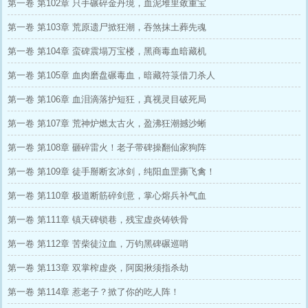
第一卷 第102章 只手碾碎金丹境，血泥堆里敛重宝
第一卷 第103章 荒原遗尸掀狂潮，吞煞抹土葬先魂
第一卷 第104章 蛮碑震塌万宝楼，黑商毒血暗藏机
第一卷 第105章 血肉磨盘碾毒血，暗藏符箓借刀杀人
第一卷 第106章 血泪滴落护短狂，真视灵目破死局
第一卷 第107章 荒神炉燃太古火，盈沸狂潮撼沙蜥
第一卷 第108章 砸碎雷火！老子带碑操翻仙家狗阵
第一卷 第109章 徒手掰断玄冰剑，纯阳血罡撕飞禽！
第一卷 第110章 极道断筋碎剑意，掌心熔兵补气血
第一卷 第111章 镇天碑锁巷，残宝虚炎铸铁骨
第一卷 第112章 苦柴徒泣血，万钧黑碑碾巡哨
第一卷 第113章 双掌榨虚炎，阿囡揪须指杀劫
第一卷 第114章 惹老子？掀了你的吃人阵！