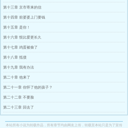
第十三章 京市寄来的信
第十四章 前婆婆上门要钱
第十五章 是你！
第十六章 恨比爱更长久
第十七章 鸡蛋被偷了
第十八章 抵债
第十九章 我有办法
第二十章 他来了
第二十一章 你怀了他的孩子？
第二十二章 不要脸
第二十三章 回去了
本站所有小说为转载作品，所有章节均由网友上传，转载至本站只是为了宣传