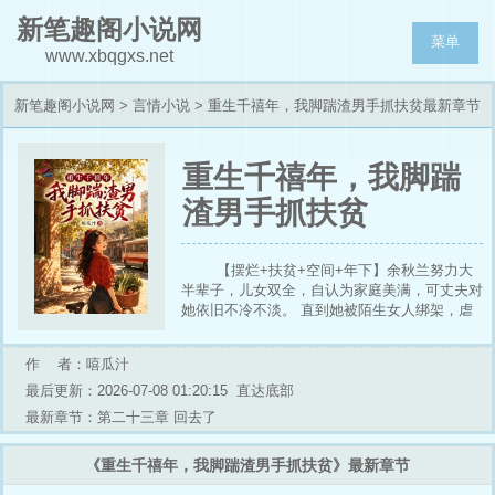
新笔趣阁小说网
菜单
www.xbqgxs.net
新笔趣阁小说网
>
言情小说
> 重生千禧年，我脚踹渣男手抓扶贫最新章节
列表
重生千禧年，我脚踹
渣男手抓扶贫
【摆烂+扶贫+空间+年下】余秋兰努力大
半辈子，儿女双全，自认为家庭美满，可丈夫对
她依旧不冷不淡。 直到她被陌生女人绑架，虐
待致死，才知道一切都是骗局。重来一世，余秋
兰推翻定亲宴，选择下乡支教。 余秋兰穿着黄
作 者：嘻瓜汁
澄澄的羽绒服，提着大红色皮箱，脚踩雪地靴，
看着墙皮掉一地的 “学校”，看着鼻涕顺嘴流的孩
最后更新：2026-07-08 01:20:15
直达底部
子们。她一咬牙，一跺脚：“扶！必须扶！”去他
最新章节：第二十三章 回去了
丫的狗屁爱情，我要孩子们能在冷冽的风中肆意
生长！ 只是，小书记看她的眼神怎么奇奇怪
《重生千禧年，我脚踹渣男手抓扶贫》最新章节
怪，说的话也是奇奇怪怪。 “姐姐，这个黑布隆
冬的是什么水果？你看咱们村可以种植吗？” “姐