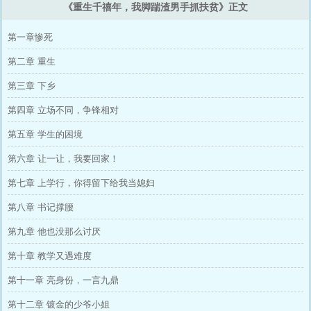
《重生千禧年，我脚踹渣男手抓扶贫》正文
第一章惨死
第二章 重生
第三章 下乡
第四章 立场不同，争锋相对
第五章 学生的困境
第六章 让一让，我要回家！
第七章 上学行，你得留下给我当媳妇
第八章 书记撑腰
第九章 他也没那么讨厌
第十章 教学又遇难度
第十一章 亮身份，一言九鼎
第十二章 镀金的少爷小姐