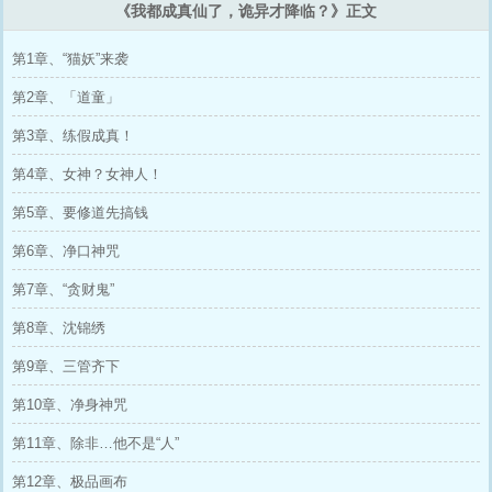
《我都成真仙了，诡异才降临？》正文
第1章、“猫妖”来袭
第2章、「道童」
第3章、练假成真！
第4章、女神？女神人！
第5章、要修道先搞钱
第6章、净口神咒
第7章、“贪财鬼”
第8章、沈锦绣
第9章、三管齐下
第10章、净身神咒
第11章、除非…他不是“人”
第12章、极品画布