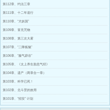
【应对措施：维持现状，不干涉其任何行动，仅
第112章、约法三章
保持最低程度的的远距离观测记录，严禁以任何
形式对其进行测试、审讯或武力接触。 】--------
第111章、十二年道行
--------【前期唯我独法】【后期天神下凡】【错
位系统】【无敌】【都市修仙】
第110章、“犬妖国”
第109章、冒充咒物
第108章、第三次大雾
第107章、“二降狐魅”
第106章、“服气辟谷”
第105章、《太上养生胎息气经》
第104章、遗产（两章合一章）
第103章、科学已死！
第102章、北斗罡的效用
第101章、“招安” 计划