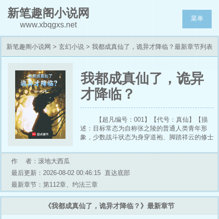
新笔趣阁小说网
菜单
www.xbqgxs.net
新笔趣阁小说网
>
玄幻小说
> 我都成真仙了，诡异才降临？最新章节列表
我都成真仙了，诡异
才降临？
【超凡编号：001】【代号：真仙】【描
述：目标常态为自称张之陵的普通人类青年形
象，少数战斗状态为身穿道袍、脚踏祥云的修士
形象，同时存在神魂离体、法天象地、[已消除]
等特殊形态。 目标自述自身所有超凡神通，皆
作 者：滚地大西瓜
是潜心悟道、苦修道法所得。注：目前并无任何
已知‘道法’被证实可产生物理层面的超凡效应。
最后更新：2026-08-02 00:46:15
直达底部
注：多名接触人员尝试研习目标传授的道门功
最新章节：第112章、约法三章
法，仅掌握基础静心安神之法，无法复刻任何超
凡能力与异象。 注：目标疑似不老不死，能力
《我都成真仙了，诡异才降临？》最新章节
极限无法推测，任何人类已掌握手段（包括核武
器，生化武器）均无法对其造成有效伤害。 】