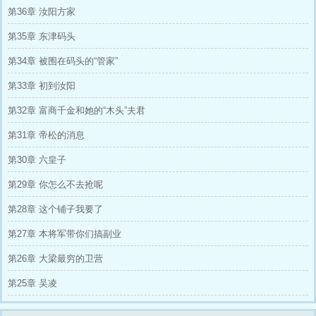
第36章 汝阳方家
卫昭擦了擦枪尖的血，瞥了眼地上的尸体道：
“千金难买小爷乐意。”……再后来，文武百官跪
第35章 东津码头
在新帝面前山呼万岁。 而百官之首的位置，正
是那个穿着大将军铠甲的女子。哦，对了，是女
第34章 被围在码头的“管家”
子。 满朝文武这才恍然……他们喊了三年的卫
小将军，竟是女儿身。
第33章 初到汝阳
第32章 富商千金和她的“木头”夫君
第31章 帝松的消息
第30章 六皇子
第29章 你怎么不去抢呢
第28章 这个铺子我要了
第27章 本将军带你们搞副业
第26章 大梁最穷的卫营
第25章 吴凌