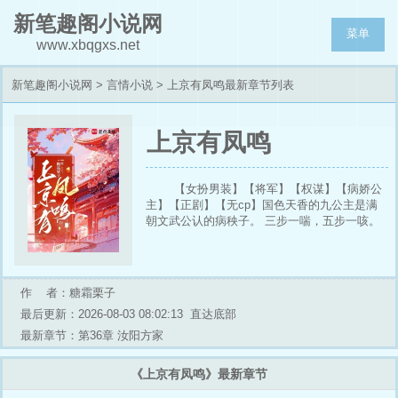
新笔趣阁小说网
菜单
www.xbqgxs.net
新笔趣阁小说网
>
言情小说
> 上京有凤鸣最新章节列表
上京有凤鸣
【女扮男装】【将军】【权谋】【病娇公
主】【正剧】【无cp】国色天香的九公主是满
朝文武公认的病秧子。 三步一喘，五步一咳。
太医坦言她活不过及笄。每日出宫游玩。朱雀门
是她的必经之路。 众所周知，那里的校尉卫昭
是个冷面阎王。绷着一张脸，杀人不见血。 同
僚皆言他这辈子都娶不到婆娘。直到有一天，冷
作 者：糖霜栗子
面阎王遇到了病娇公主。 所有人都等着看卫昭
最后更新：2026-08-03 08:02:13
直达底部
如何被折磨得生不如死。结果……公主咳一声，
卫昭就把整个太医院搬来了。 公主皱个眉，卫
最新章节：第36章 汝阳方家
昭连夜将得罪公主的命妇扔进了护城河。公主想
杀人，卫昭就递刀。 公主说想试试当皇帝的感
《上京有凤鸣》最新章节
觉，卫昭把龙袍都准备好了。后来，卫昭在朝堂
上被人指着鼻子骂：“你就是那妖女的一条狗！”