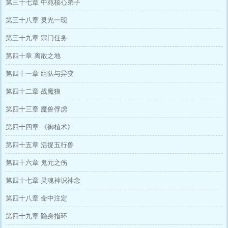
第三十七章 中苑核心弟子
第三十八章 灵光一现
第三十九章 宗门任务
第四十章 离散之地
第四十一章 组队与异变
第四十二章 战魔狼
第四十三章 魔兽俘虏
第四十四章 《御植术》
第四十五章 活捉五行兽
第四十六章 鬼元之伤
第四十七章 灵魂神识神念
第四十八章 命中注定
第四十九章 隐身指环