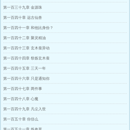
第一百三十九章 金源珠
第一百四十章 远古仙兽
第一百四十一章 和他比身份？
第一百四十二章 聚灵精油
第一百四十三章 玄木蚕异动
第一百四十四章 祭炼玄木蚕
第一百四十五章 三天一年
第一百四十六章 只是通知你
第一百四十七章 两件事
第一百四十八章 心魔
第一百四十九章 凡尘入世
第一百五十章 你信么
第一百五十一章 炼参草