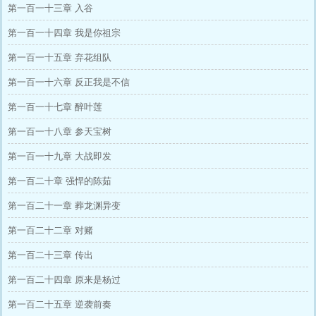
第一百一十三章 入谷
第一百一十四章 我是你祖宗
第一百一十五章 弃花组队
第一百一十六章 反正我是不信
第一百一十七章 醉叶莲
第一百一十八章 参天宝树
第一百一十九章 大战即发
第一百二十章 强悍的陈茹
第一百二十一章 葬龙渊异变
第一百二十二章 对赌
第一百二十三章 传出
第一百二十四章 原来是杨过
第一百二十五章 逆袭前奏