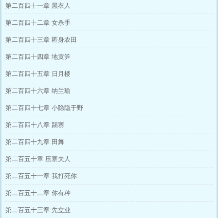
第二百四十一章 黑衣人
第二百四十二章 女杀手
第二百四十三章 匿身农田
第二百四十四章 地黄笋
第二百四十五章 日月楼
第二百四十六章 纳兰瑜
第二百四十七章 小隐隐于野
第二百四十八章 踢寨
第二百四十九章 田舞
第二百五十章 压寨夫人
第二百五十一章 我打死你
第二百五十二章 你有种
第二百五十三章 先立业