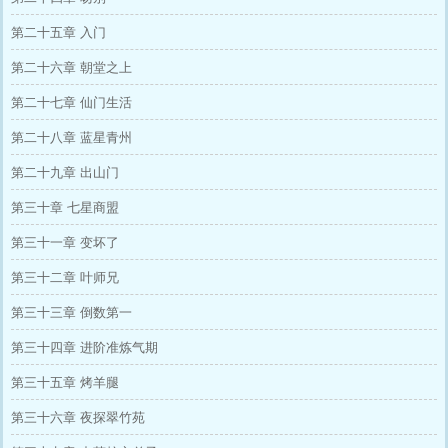
第二十五章 入门
第二十六章 朝堂之上
第二十七章 仙门生活
第二十八章 蓝星青州
第二十九章 出山门
第三十章 七星商盟
第三十一章 变坏了
第三十二章 叶师兄
第三十三章 倒数第一
第三十四章 进阶准炼气期
第三十五章 烤羊腿
第三十六章 夜探翠竹苑