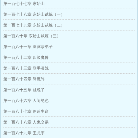
第一百七十七章 东始山
第一百七十八章 东始山试炼（一）
第一百七十九章 东始山试炼（二）
第一百八十章 东始山试炼（三）
第一百八十一章 幽冥宗弟子
第一百八十二章 四级魔兽
第一百八十三章 联手激战
第一百八十四章 降魔阵
第一百八十五章 跳晚了
第一百八十六章 人间绝色
第一百八十七章 创造生命
第一百八十八章 人鬼交易
第一百八十九章 王龙宇