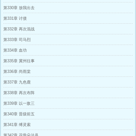
第330章 放我出去
第331章 讨债
第332章 再次混战
第333章 司马烈
第334章 血功
第335章 冀州往事
第336章 尚雨棠
第337章 九色鹿
第338章 再次布阵
第339章 以一敌三
第340章 晋级前五
第341章 缚灵索
第342章 花骨朵法具