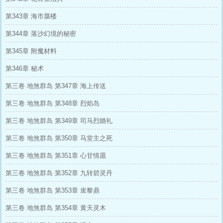
第343章 海市蜃楼
第344章 落沙幻境的秘密
第345章 附魔材料
第346章 秘术
第三卷 地煞群岛 第347章 海上传送
第三卷 地煞群岛 第348章 烈焰岛
第三卷 地煞群岛 第349章 司马烈婚礼
第三卷 地煞群岛 第350章 马堂主之死
第三卷 地煞群岛 第351章 心甘情愿
第三卷 地煞群岛 第352章 九转碧灵丹
第三卷 地煞群岛 第353章 蚩黎鼎
第三卷 地煞群岛 第354章 黄天灵木