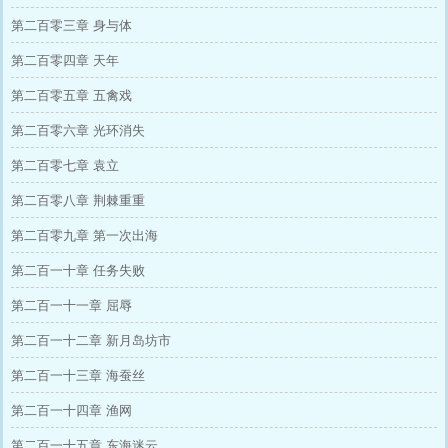
第二百零三章 身与体
第二百零四章 天年
第二百零五章 五禽戏
第二百零六章 光环消失
第二百零七章 袁立
第二百零八章 荆棘重重
第二百零九章 第一次出海
第二百一十章 任务失败
第二百一十一章 屈辱
第二百一十二章 新月岛坊市
第二百一十三章 海蚕丝
第二百一十四章 渔网
第二百一十五章 东海迷云