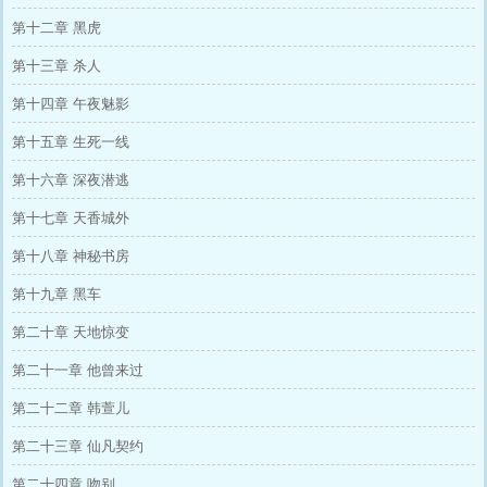
第十二章 黑虎
第十三章 杀人
第十四章 午夜魅影
第十五章 生死一线
第十六章 深夜潜逃
第十七章 天香城外
第十八章 神秘书房
第十九章 黑车
第二十章 天地惊变
第二十一章 他曾来过
第二十二章 韩萱儿
第二十三章 仙凡契约
第二十四章 吻别