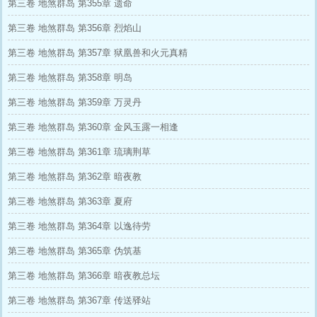
第三卷 地煞群岛 第355章 遗命
第三卷 地煞群岛 第356章 烈焰山
第三卷 地煞群岛 第357章 狱凰兽和火元真精
第三卷 地煞群岛 第358章 明岛
第三卷 地煞群岛 第359章 万灵丹
第三卷 地煞群岛 第360章 金风玉露一相逢
第三卷 地煞群岛 第361章 琉璃荆草
第三卷 地煞群岛 第362章 暗夜教
第三卷 地煞群岛 第363章 夏府
第三卷 地煞群岛 第364章 以逸待劳
第三卷 地煞群岛 第365章 伪筑基
第三卷 地煞群岛 第366章 暗夜教总坛
第三卷 地煞群岛 第367章 传送驿站