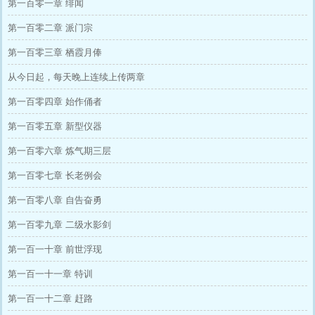
第一百零一章 绯闻
第一百零二章 派门宗
第一百零三章 栖霞月俸
从今日起，每天晚上连续上传两章
第一百零四章 始作俑者
第一百零五章 新型仪器
第一百零六章 炼气期三层
第一百零七章 长老例会
第一百零八章 自告奋勇
第一百零九章 二级水影剑
第一百一十章 前世浮现
第一百一十一章 特训
第一百一十二章 赶路