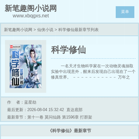
新笔趣阁小说网
菜单
www.xbqgxs.net
新笔趣阁小说网
>
仙侠小说
> 科学修仙最新章节列表
科学修仙
一名天才生物科学家在一次动物灵魂抽取
实验中出现意外，醒来后发现自己出现在了一个
修真世界。 －－－－－－－－－－－ 万年之
后，杜凡站在镇轮回剑上，喃喃自语：“在修仙
这条漫长而又孤独的道路上，我得到了我想要
的，也失去了我所拥有的，可是谁又明白，我宁
愿没有得到也不曾失去，但是它，已然存在，无
作 者：蓝星劫
法改变……” 良久之后，再次传出杜凡孤寂的声
最后更新：2026-08-04 15:32:42
直达底部
音：“算了，这里已经没有什么可让我留恋的，
不如，成神吧……”
最新章节：第十一卷 莫问仙路 第1596章 打群架
《科学修仙》最新章节