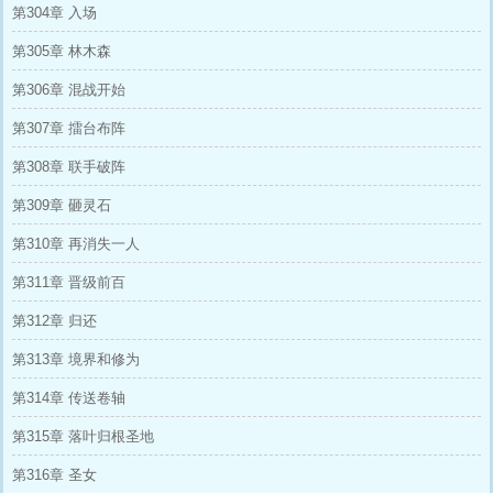
第304章 入场
第305章 林木森
第306章 混战开始
第307章 擂台布阵
第308章 联手破阵
第309章 砸灵石
第310章 再消失一人
第311章 晋级前百
第312章 归还
第313章 境界和修为
第314章 传送卷轴
第315章 落叶归根圣地
第316章 圣女