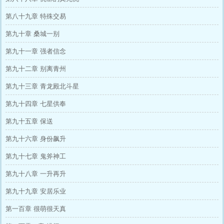
第八十九章 特殊交易
第九十章 桑城一别
第九十一章 强者信念
第九十二章 别离青州
第九十三章 青龙殿北斗星
第九十四章 七星供奉
第九十五章 保送
第九十六章 身份飙升
第九十七章 鬼斧神工
第九十八章 一升再升
第九十九章 安居乐业
第一百章 很萌很天真