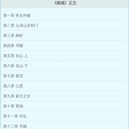
《南域》正文
第一章 有女外嫁
第二章 云泽山灵剑门
第三章 林昕
第四章 书楼
第五章 后山 上
第六章 后山 下
第七章 夜话
第八章 心思
第九章 家主之女
第十章 禁地
第十一章 作礼
第十二章 天赋