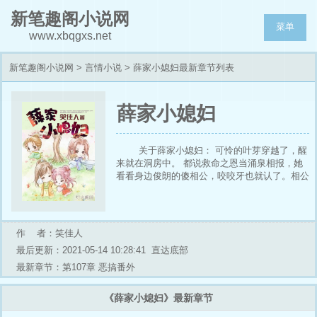
新笔趣阁小说网
菜单
www.xbqgxs.net
新笔趣阁小说网
>
言情小说
> 薛家小媳妇最新章节列表
薛家小媳妇
关于薛家小媳妇： 可怜的叶芽穿越了，醒
来就在洞房中。 都说救命之恩当涌泉相报，她
看看身边俊朗的傻相公，咬咬牙也就认了。相公
虽傻，还有她呢，日子总是能过下去的。哪想隔
天掀开门帘，才发现家中还有两个大男人！ 大
哥三弟，你们能不能不要用那种眼神看我……
(文风轻松，有温馨有甜蜜，有羞涩有热情。一
作 者：笑佳人
女三兄弟，不喜慎入哦，谢绝扒榜~) 接编辑通
最后更新：2021-05-14 10:28:41
直达底部
知本周日入v，尽量保证当日三更，求支持正版
订阅！ 本文晋江原创首发，谢绝任何形式的转
最新章节：第107章 恶搞番外
载，谢谢配合。 甜宠完结文：兽穿成人，腹黑
色狼V蠢萌懒丫 俺滴专栏小窝，求戳！
《薛家小媳妇》最新章节
#favorite_1{color:red;font-weight:bold;border-
style:double;}