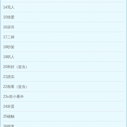
14骂人
15情爱
16训斥
17二婶
18吵架
19哄人
20和好（捉虫）
21踏实
22相看（捉虫）
23v前小番外
24坏蛋
25碰触
26报复