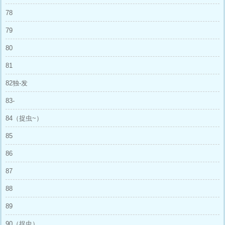
78
79
80
81
82独-发
83-
84（捉虫~）
85
86
87
88
89
90（捉虫）