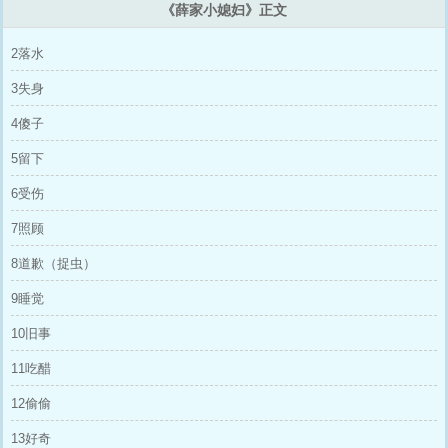
《薛家小媳妇》正文
2落水
3失身
4傻子
5留下
6受伤
7照顾
8道歉（捉虫）
9睡觉
10旧事
11吃醋
12偷偷
13好奇