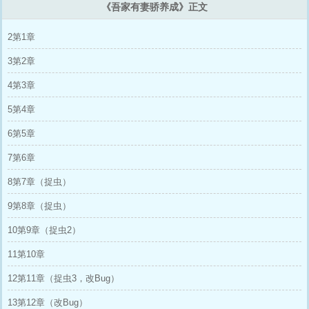
《吾家有妻骄养成》正文
2第1章
3第2章
4第3章
5第4章
6第5章
7第6章
8第7章（捉虫）
9第8章（捉虫）
10第9章（捉虫2）
11第10章
12第11章（捉虫3，改Bug）
13第12章（改Bug）