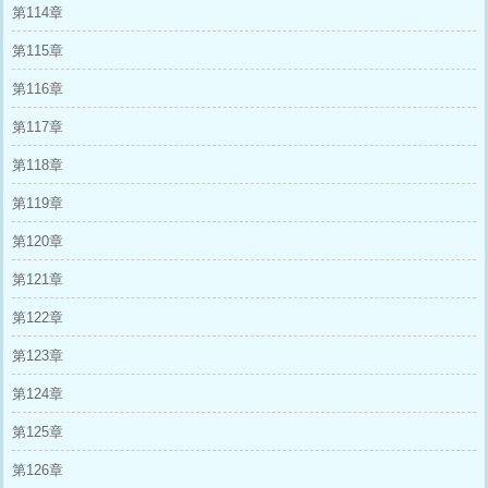
第114章
第115章
第116章
第117章
第118章
第119章
第120章
第121章
第122章
第123章
第124章
第125章
第126章