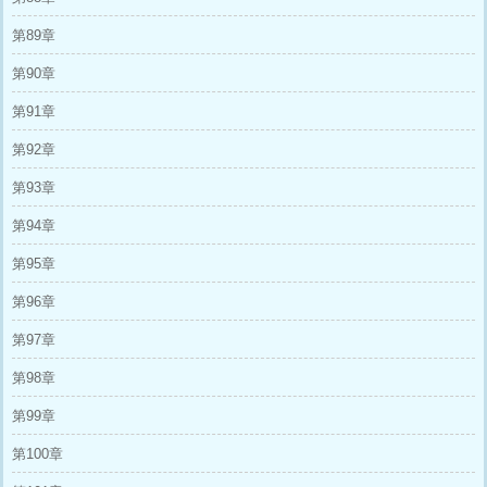
第89章
第90章
第91章
第92章
第93章
第94章
第95章
第96章
第97章
第98章
第99章
第100章