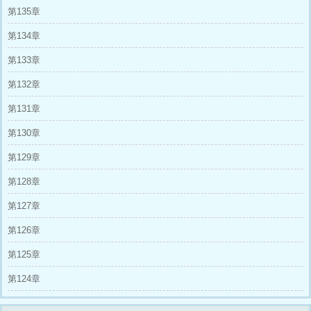
第135章
第134章
第133章
第132章
第131章
第130章
第129章
第128章
第127章
第126章
第125章
第124章