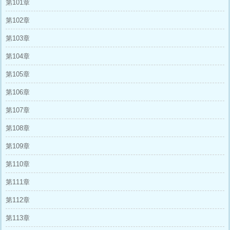
第101章
第102章
第103章
第104章
第105章
第106章
第107章
第108章
第109章
第110章
第111章
第112章
第113章