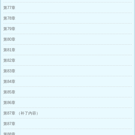
第77章
第78章
第79章
第80章
第81章
第82章
第83章
第84章
第85章
第86章
第87章 （补了内容）
第87章
第88章