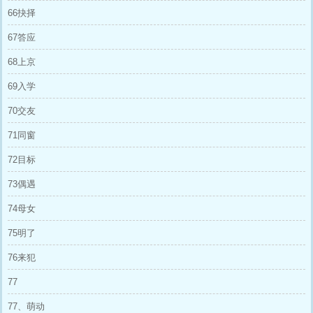
66抉择
67答应
68上京
69入学
70交友
71同窗
72目标
73偶遇
74母女
75明了
76来犯
77
77、萌动