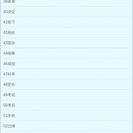
39表弟
40决定
41留下
42相处
43逛街
44闹事
46成拙
47科举
48受伤
49考试
50考后
51庆祝
52过继