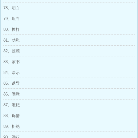
78、明白
79、坦白
80、挨打
81、劝慰
82、照顾
83、家书
84、暗示
85、诱导
86、闹腾
87、淑妃
88、诉情
89、拒绝
90、远行