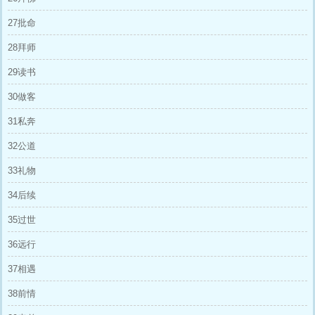
27批命
28拜师
29读书
30做客
31私奔
32公道
33礼物
34后续
35过世
36远行
37相遇
38前情