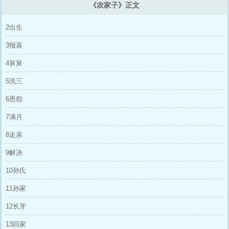
《农家子》正文
2出生
3报喜
4舅舅
5洗三
6恩怨
7满月
8走亲
9解决
10孙氏
11孙家
12长牙
13回家