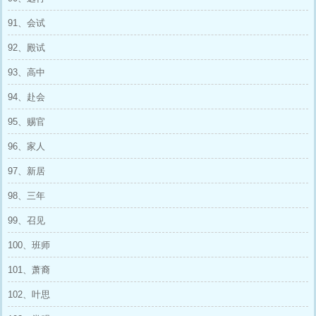
91、会试
92、殿试
93、高中
94、赴会
95、赐官
96、家人
97、新居
98、三年
99、召见
100、班师
101、萧裔
102、叶思