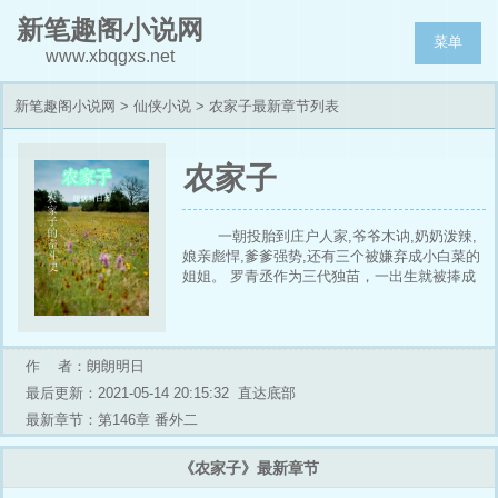
新笔趣阁小说网
菜单
www.xbqgxs.net
新笔趣阁小说网
>
仙侠小说
> 农家子最新章节列表
农家子
一朝投胎到庄户人家,爷爷木讷,奶奶泼辣,
娘亲彪悍,爹爹强势,还有三个被嫌弃成小白菜的
姐姐。 罗青丞作为三代独苗，一出生就被捧成
了宝贝。可堂伯父堂伯母时常找事，还有小三小
四觊觎他爹。 庄户人家的鸡毛蒜皮也不少，作
为地地道道的农家子，罗青丞表示：活一遭，自
然要活的幸 亲，编辑通知9月22号入V！谢谢大
作 者：朗朗明日
家的支持！
最后更新：2021-05-14 20:15:32
直达底部
最新章节：第146章 番外二
《农家子》最新章节