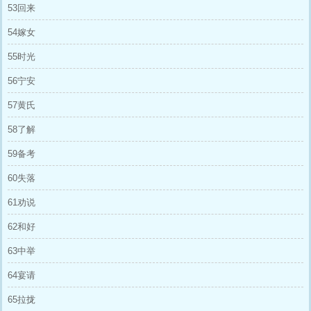
53回来
54嫁女
55时光
56宁安
57黄氏
58了解
59备考
60失落
61劝说
62和好
63中举
64宴请
65拉拢