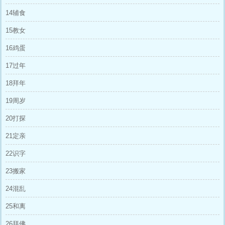
14辅食
15教女
16鸡蛋
17过年
18拜年
19周岁
20打探
21定亲
22识字
23搬家
24混乱
25和离
26拜佛