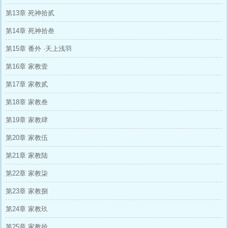
第13章 死神拾贰
第14章 死神拾叁
第15章 番外 ·天上浅羽
第16章 家教壹
第17章 家教贰
第18章 家教叁
第19章 家教肆
第20章 家教伍
第21章 家教陆
第22章 家教柒
第23章 家教捌
第24章 家教玖
第25章 家教拾