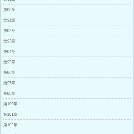
第90章
第91章
第92章
第93章
第94章
第95章
第96章
第97章
第98章
第100章
第101章
第102章