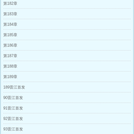
第182章
第183章
第184章
第185章
第186章
第187章
第188章
第189章
189晋江首发
90晋江首发
91晋江首发
92晋江首发
93晋江首发