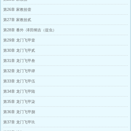
第26章 家教拾壹
第27章 家教拾贰
第28章 番外 ·泽田纲吉（捉虫）
第29章 龙门飞甲壹
第30章 龙门飞甲贰
第31章 龙门飞甲叁
第32章 龙门飞甲肆
第33章 龙门飞甲伍
第34章 龙门飞甲陆
第35章 龙门飞甲柒
第36章 龙门飞甲捌
第37章 龙门飞甲玖