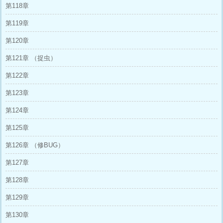
第118章
第119章
第120章
第121章 （捉虫）
第122章
第123章
第124章
第125章
第126章 （修BUG）
第127章
第128章
第129章
第130章