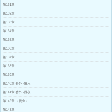
第131章
第132章
第133章
第134章
第135章
第136章
第137章
第138章
第139章
第140章 番外 ·慎入
第141章 番外 ·雁夜
第142章 （捉虫）
第143章