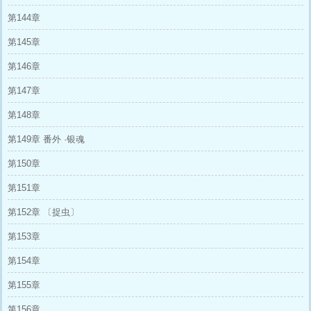
第144章
第145章
第146章
第147章
第148章
第149章 番外 ·银魂
第150章
第151章
第152章 〔捉虫〕
第153章
第154章
第155章
第156章