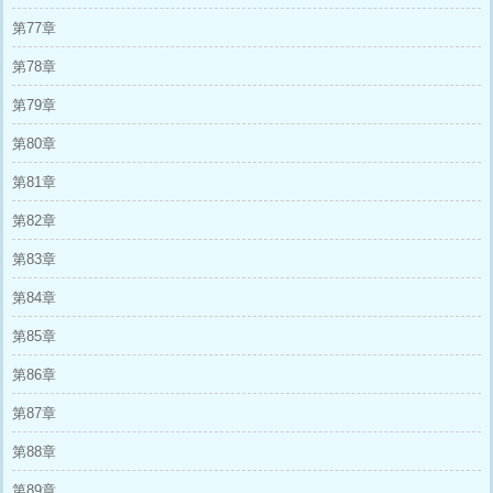
第77章
第78章
第79章
第80章
第81章
第82章
第83章
第84章
第85章
第86章
第87章
第88章
第89章