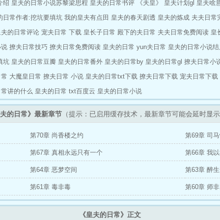
介绍
皇夫的日常小说苏黎梁思程
皇夫的日常书评
《夫皇》
皇夫计划gl
皇夫啥
的日常作者:挖坑要填坑
我的皇夫有点田
皇夫的春天剧透
皇夫的炼成
夫夫日常
皇夫的日常评论
宠夫日常 下载
皇长子日常
殿下的夫日常
夫夫日常免费阅读
皇
小说
撩夫日常技巧
撩夫日常免费阅读
皇夫的日常
yun夫日常
皇夫的日常小说结
填坑
皇夫的日常豆瓣
皇夫的日常番外
皇夫的日常by
皇夫的日常gl
撩夫日常小
日常
大魔皇日常
撩夫日常 小说
皇夫的日常txt下载
撩夫日常下载
宠夫日常下载
日常讲的什么
皇夫的日常 txt百度云
皇夫的日常小说
夫的日常》最新章节
（提示：已启用缓存技术，最新章节可能会延时显示
第70章 尚香楼之约
第69章 司
第67章 真相永远只有一个
第66章 我
第64章 恶梦空间
第63章 醉
第61章 毒非毒
第60章 师
《皇夫的日常》正文