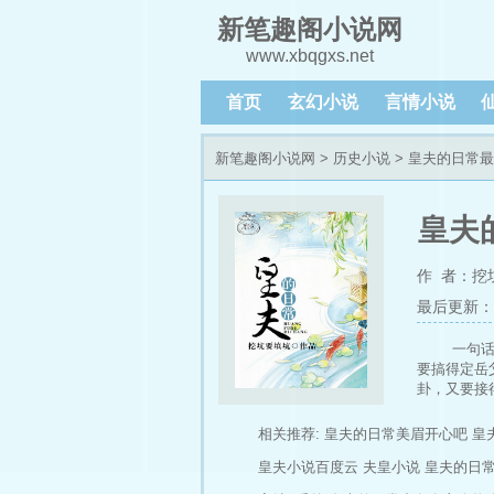
新笔趣阁小说网
www.xbqgxs.net
首页
玄幻小说
言情小说
新笔趣阁小说网
>
历史小说
> 皇夫的日常
皇夫
作 者：挖
最后更新：202
一句
要搞得定岳
卦，又要接
记忆全失，
情。 江山
相关推荐:
皇夫的日常美眉开心吧
皇
现在更新有
皇夫小说百度云
夫皇小说
皇夫的日
直以来的支持