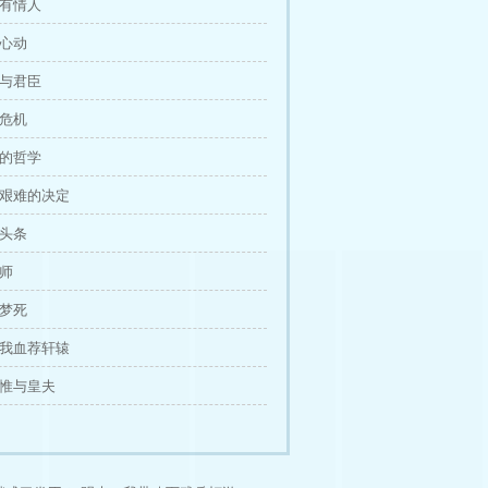
中有情人
然心动
妻与君臣
化危机
死的哲学
个艰难的决定
版头条
非师
生梦死
以我血荐轩辕
马惟与皇夫