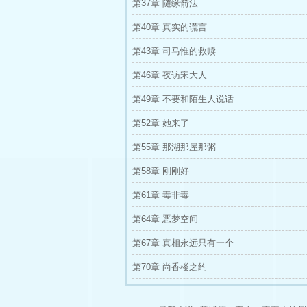
第37章 随缘箭法
第40章 真实的谎言
第43章 司马惟的救赎
第46章 夜访宋大人
第49章 不要和陌生人说话
第52章 她来了
第55章 那湖那屋那粥
第58章 刚刚好
第61章 毒非毒
第64章 恶梦空间
第67章 真相永远只有一个
第70章 尚香楼之约