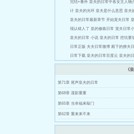
完结+番外
皇夫的日常中各女主人物
计
皇夫的光环
皇夫是什么意思
皇夫
皇夫的日常最新章节
开始宠夫日常
现认错人了
皇的修炼日常
宠夫日常
皇夫的日常 小说
皇夫的日常 挖坑要
日常正版
夫夫日常微博
殿下的撩夫
日常下载
皇夫的日常百度云
皇夫的
《皇
第71章 尾声皇夫的日常
第68章 谍影重重
第65章 当幸福来敲门
第62章 重来来不来