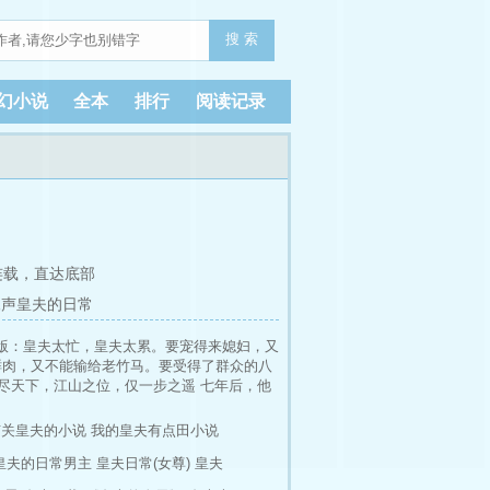
搜 索
幻小说
全本
排行
阅读记录
连载，
直达底部
尾声皇夫的日常
版：皇夫太忙，皇夫太累。要宠得来媳妇，又
鲜肉，又不能输给老竹马。要受得了群众的八
尽天下，江山之位，仅一步之遥 七年后，他
心。 她说：是我负了你。 他说：是情负了
这盘棋才刚刚开始。 本文男主第一人称文。
有关皇夫的小说
我的皇夫有点田小说
的小天使们请勿重复购买哦，入谢小天使们一
皇夫的日常男主
皇夫日常(女尊)
皇夫