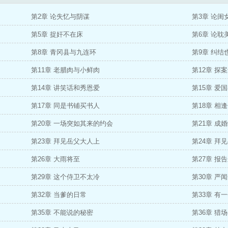
第2章 论失忆与阴谋
第3章 论闺
第5章 捉奸不在床
第6章 论耽
第8章 青冈县与九连环
第9章 纠结
第11章 老腊肉与小鲜肉
第12章 探
第14章 讲笑话和秀恩爱
第15章 爱
第17章 同是书铺买书人
第18章 相
第20章 一场突如其来的约会
第21章 成
第23章 拜见岳父大人上
第24章 拜
第26章 大雨将至
第27章 报
第29章 这个侍卫不太冷
第30章 严
第32章 当爹的日常
第33章 有
第35章 不能说的秘密
第36章 猎