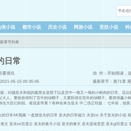
仙侠小说
都市小说
历史小说
网游小说
竞技小说
科
最新章节列表
的日常
坑要填坑
动 作：
开始阅读
，
1-05-15 00:35:05
最新章节：第71章 
话版：闷骚皇夫和他的腹黑女皇陛下以及宫中一堆又一堆的小鲜肉的日常。逗比
父大人。要收拾得到了宫中的绿帽子，又要防得住宫外的绿帽子。要拼得赢小
得住大臣们的招。谁说皇帝累？有种你来当皇夫 中二伪正经版： 七年前，他算
深宫之中，唯有步步为营。 七年前，他算计了她的情。 七年后，她谋得了他的
还是美人？ 权位还是爱情？ 七年前她与他的那盘棋胜负未分。 七年后他与她的
夫的日常AK视频
一盘搜皇夫的日常
皇夫的日常磁力
夫皇txt
关于皇夫的小说
保障了，各位小天使可放心的入坑收藏了 入文将于九月十三日周二倒V，倒过
常推文
皇夫txt百度云
皇夫的春天小说
皇夫的春天
皇夫是啥意思
皇夫gl百度云
，也希望接下来小天使们能继续支持&amp;gt;