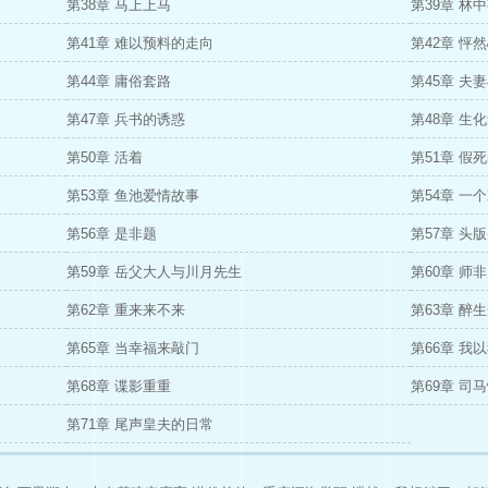
第38章 马上上马
第39章 林
第41章 难以预料的走向
第42章 怦
第44章 庸俗套路
第45章 夫
第47章 兵书的诱惑
第48章 生
第50章 活着
第51章 假
第53章 鱼池爱情故事
第54章 一
第56章 是非题
第57章 头
第59章 岳父大人与川月先生
第60章 师
第62章 重来来不来
第63章 醉
第65章 当幸福来敲门
第66章 我
第68章 谍影重重
第69章 司
第71章 尾声皇夫的日常