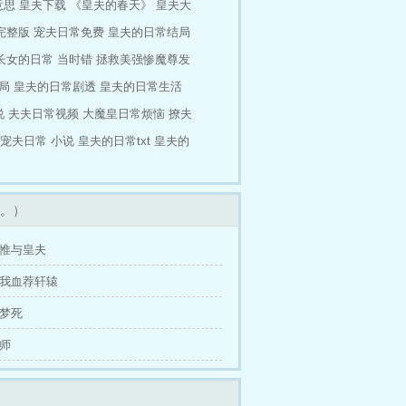
意思
皇夫下载
《皇夫的春天》
皇夫大
完整版
宠夫日常免费
皇夫的日常结局
长女的日常
当时错
拯救美强惨魔尊发
局
皇夫的日常剧透
皇夫的日常生活
说
夫夫日常视频
大魔皇日常烦恼
撩夫
宠夫日常 小说
皇夫的日常txt
皇夫的
。）
马惟与皇夫
以我血荐轩辕
生梦死
非师