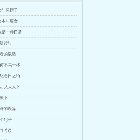
女与绿帽子
美本与腐女
也是一种日常
案进行时
国者的谈话
逢何不喝一杯
婚纪念日之约
见岳父大人下
告殿下
闻舟的误算
一个妃子
场寻芳录