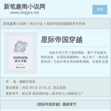
新笔趣阁小说网
菜单
www.xbqgxs.net
新笔趣阁小说网
>
科幻小说
> 星际帝国穿越最新章节列表
星际帝国穿越
当林天丰打开了星际网络，整个宇宙都为
他而改变。在星际视频网站，他上传了《来自星
星的你》引起外星女性的彻夜难眠。在星际交易
网上，他销售的商品高价难求。在星际阅读网
上，他上传的《凡人修仙传》《大魔法师》更是
掀起了星球间的修炼狂潮。而在地球上....
作 者：糖醋炸香蕉
最后更新：2021-05-15 15:41:21
直达底部
最新章节：第五章 购买黑科技—基本型小人国制造工厂
《星际帝国穿越》最新章节