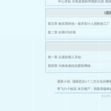
中心开始
主角是星际帝国的元首
星
《星
第五章 购买黑科技—基本型小人国制造工厂
第二章 奸商VS奸商
第一章 从星际商人开始
第四章 为辣条疯狂的星际网络
最新小说:
顶级恶女o？二次分化后横
带飞六个校花
末日僵尸：我靠吞噬称
本站所