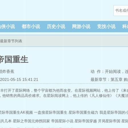
仙侠小说
都市小说
历史小说
网游小说
竞技小说
科
生最新章节列表
帝国重生
醋炸香蕉
动 作：
开始阅读
，
1-05-15 15:41:21
最新章节：第五章 
天丰打开了星际网络，整个宇宙都为他而改变。在星际视频网站，他上传了《来
，他销售的商品高价难求。在星际阅读网上，他上传的《凡人修仙传》《大魔
星际帝国重生AK视频
一盘搜星际帝国重生
星际帝国重生磁力
我是星际帝国的
国共几本
星际之帝国元帅拐回家
帝国星际小说
星际帝国穿越
开局星际帝国
星