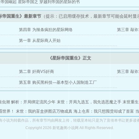
际帝国崛起
星际帝国之
穿越到帝国的星际的书
际帝国重生》最新章节
（提示：已启用缓存技术，最新章节可能会延时显
第四章 为辣条疯狂的星际网络
第三章 敲诈1
第一章 从星际商人开始
《星际帝国重生》正文
第二章 奸商VS奸商
第三章 敲诈1
第五章 购买黑科技—基本型小人国制造工厂
推虫潮
解析：开局绑定流民少年
末世：开局九选五，我先选恶魔之手
末世重生
霸世界！
末世：我的盲盒拼图店万物成真
海上仓库：我只想囤货却成了首富
有小说为转载作品，所有章节均由网友上传，转载至本站只是为了宣传本书让更多读
Copyright 2026 新笔趣阁小说网 All Rights Reserved.