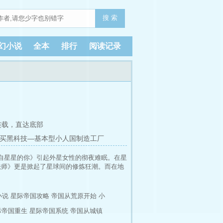
搜 索
幻小说
全本
排行
阅读记录
连载，
直达底部
购买黑科技—基本型小人国制造工厂
自星星的你》引起外星女性的彻夜难眠。在星
法师》更是掀起了星球间的修炼狂潮。而在地
小说
星际帝国攻略
帝国从荒原开始 小
际帝国重生
星际帝国系统
帝国从城镇