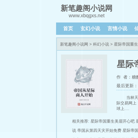
新笔趣阁小说网
www.xbqgxs.net
首页
玄幻小说
言情小说
新笔趣阁小说网
>
科幻小说
> 星际帝国重
星际
作 者：糖
最后更新：202
当林
际交易网上
球上....
相关推荐:
星际帝国重生美眉开心吧
说
帝国从第四天灾开始免费
星际帝