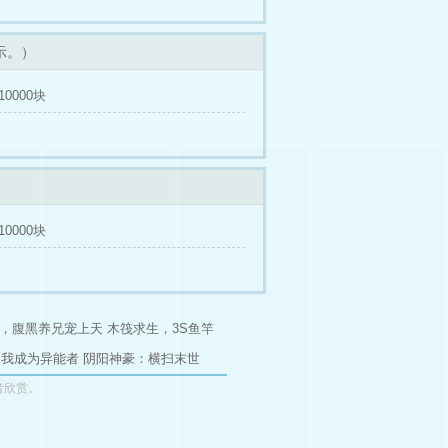
示。）
0000块
0000块
，腹黑养兄宠上天
木筏求生，3S鱼竿
当我成为异能者
阴阳神豪：横扫末世
者欣赏。