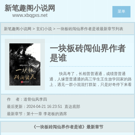
新笔趣阁小说网
菜单
www.xbqgxs.net
新笔趣阁小说网
>
玄幻小说
> 一块板砖闯仙界作者是谁最新章节列表
一块板砖闯仙界作者
是谁
快高考了，长相普普通通，成绩普普通
通，人缘普普通通的高三学生王生放学回家的路
上，遇见一群小混混打群架，只是好奇停下来看
了一眼。却不料人在旁边看，砖从天上来，也不
知道是哪个王八蛋扔的板砖正好砸主角脑袋上，
作 者：道骨仙风李四
于是王生穿越了，身边只有一块带血的板砖，身
处森林差点丧命狼口，又遭奸人拐卖，最终机缘
最后更新：2024-04-21 16:23:51
直达底部
巧合之下加入修行门派开始了修仙之旅。
最新章节：第十一章 李老板的酒席
《一块板砖闯仙界作者是谁》最新章节