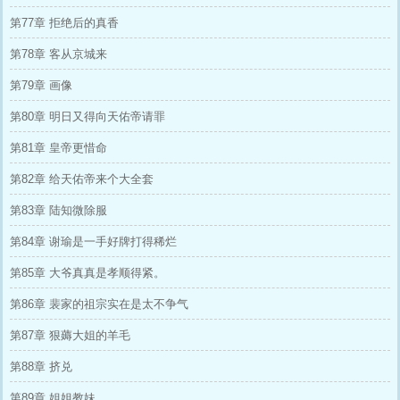
第77章 拒绝后的真香
第78章 客从京城来
第79章 画像
第80章 明日又得向天佑帝请罪
第81章 皇帝更惜命
第82章 给天佑帝来个大全套
第83章 陆知微除服
第84章 谢瑜是一手好牌打得稀烂
第85章 大爷真真是孝顺得紧。
第86章 裴家的祖宗实在是太不争气
第87章 狠薅大姐的羊毛
第88章 挤兑
第89章 姐姐教妹