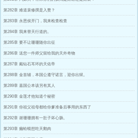
第282章 难道裴修撰是入赘？
第283章 永恩侯开门，我来检查检查
第284章 我来替天行道的。
第285章 要不让珊珊随你出征
第286章 送您一件师父留给我的天外奇物
第287章 戴钻石耳环的天佑帝
第288章 金首辅，本国公遵守诺言，迎你出狱。
第289章 嘉国公本该另有其人
第290章 金莲才他知道个秘密
第291章 你祖父祖母都给你爹准备后事用的东西了
第292章 谢珊珊拥有一肚子坏心肠。
第293章 癞蛤蟆想吃天鹅肉