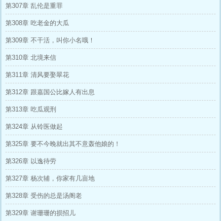
第307章 乱伦是重罪
第308章 吃老金的大瓜
第309章 不干活，叫你小名哦！
第310章 北境来信
第311章 清风要娶翠花
第312章 跟嘉国公比嫁人有出息
第313章 吃瓜观刑
第324章 从铃医做起
第325章 要不今晚就出其不意轰他娘的！
第326章 以逸待劳
第327章 杨次辅，你家有几亩地
第328章 受伤的总是汤阁老
第329章 谢珊珊的损招儿