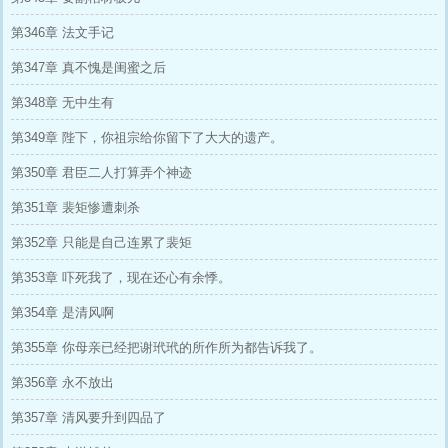
第346章 法文手记
第347章 真不愧是闺蜜之后
第348章 无中生有
第349章 陛下，你祖宗给你留下了大大的遗产。
第350章 君臣二人打算弄个神迹
第351章 裴矩惨遭刺杀
第352章 只能是自己连累了裴矩
第353章 吓死我了，现在还心有余悸。
第354章 是清风啊
第355章 你母亲已经把谢玳玳的所作所为都告诉我了。
第356章 永不放出
第357章 清风要升到四品了