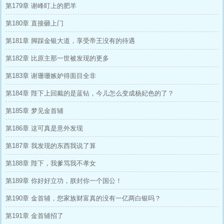
第179章 谢峰盯上的肥羊
第180章 直接砸上门
第181章 脚踩金银大道，享受帝王没有的待遇
第182章 比原主那一世被发现的更多
第183章 谢珊珊嫉妒得面目全非
第184章 陛下上回戴的是蓝钻，今儿怎么变成杨妃色的了？
第185章 梦见金首辅
第186章 这可真是意外发现
第187章 我发现的东西我说了算
第188章 陛下，我爹骂我不孝女
第189章 你好好立功，朕封你一个国公！
第190章 金首辅，您家族财富真的没有一亿两白银吗？
第191章 金首辅招了