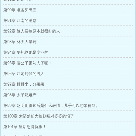
第90章 准备买田庄
第91章 江南的消息
第92章 嫁人要嫁原本就很好的人
第93章 林夫人暴毙
第94章 要礼物她是专业的
第95章 裴公子更勾人了呢！
第96章 注定封侯的男人
第97章 排排坐，分果果
第98章 太子妃难产
第99章 赵明玥得知后是什么表情，几乎可以想象得到。
第100章 太清楚前大嫂赵晴对婆婆的恨了
第101章 皇后恩将仇报！