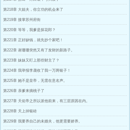
第218章 大姐夫，你立功的机会来了
第219章 接掌苏州府衙
第220章 等等，我爹是探花郎？
第221章 正好缺钱，就先抄个家吧！
第222章 谢珊珊突然又有了发财的新路子。
第223章 妹妹又盯上那些财主了？
第224章 我举报李晟收了我一万两银子！
第225章 她不是皇帝，无需在意名声。
第226章 亲爹来摘桃子了
第227章 天佑帝之所以派他前来，有三层原因在内。
第228章 天上掉银砖
第229章 我要养自己的未婚夫，他更需要娇养。