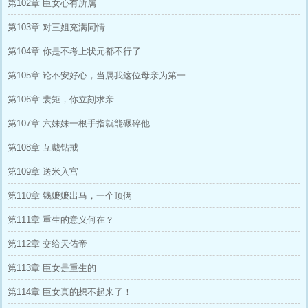
第102章 臣女心有所属
第103章 对三姐充满同情
第104章 你是不考上状元都不行了
第105章 论不安好心，当属我这位母亲为第一
第106章 裴矩，你立刻求亲
第107章 六妹妹一根手指就能碾碎他
第108章 互戴钻戒
第109章 送米入宫
第110章 钱嬷嬷出马，一个顶俩
第111章 重生的意义何在？
第112章 交给天佑帝
第113章 臣女是重生的
第114章 臣女真的想不起来了！