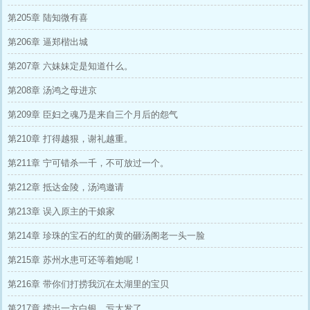
第205章 陆知微有喜
第206章 逼郑楷出城
第207章 六妹妹定是知道什么。
第208章 汤鸿之母进京
第209章 臣妇之魂乃是来自三个月后的怨气
第210章 打得越狠，谢礼越重。
第211章 宁可错杀一千，不可放过一个。
第212章 抵达金陵，汤鸿邀请
第213章 误入原主的干娘家
第214章 珍珠的宝石的红的黄的砸汤阁老一头一脸
第215章 苏州水患可还等着她呢！
第216章 带你们打捞我沉在太湖里的宝贝
第217章 捞出一方白银，亏大发了