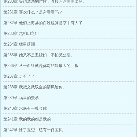
第230章 等想清洗的时候，直接叫谢珊珊出马。
第231章 喜欢什么？是谢珊珊吗？
第232章 他们上海县的百姓也算是京中有人了
第233章 赵明玥之姐
第234章 猛男落泪
第235章 她又不是丑媳妇，不怕见公婆。
第236章 从一而终就是你对姑娘最大的回报
第237章 走不了了
第238章 我把文武双全的清风给你。
第239章 福喜的羡慕
第240章 水底有一尊金佛
第241章 我的我的都是我的
第242章 除了玉玺，还有一件宝贝