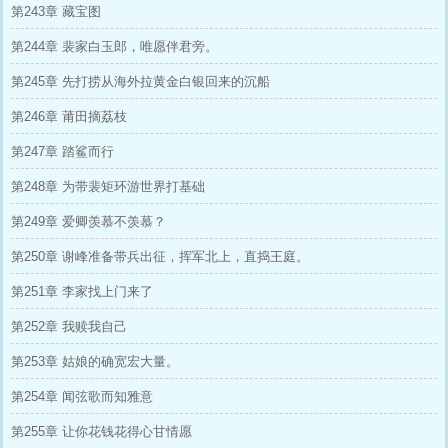
第243章 藏宝图
第244章 裴家白玉郎，唯愿伴君旁。
第245章 先打捞从海外拉黄金白银回来的沉船
第246章 莆田摘荔枝
第247章 踏鲨而行
第248章 为带裴矩环游世界打基础
第249章 爱卿羡慕不羡慕？
第250章 谢峰准备带兵出征，挥军北上，直捣王庭。
第251章 李家找上门来了
第252章 我赎我自己
第253章 姑娘的确宽宏大量。
第254章 闻弦歌而知雅意
第255章 让你花钱花得心甘情愿