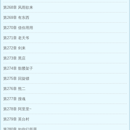
第268章 风雨欲来
第269章 有东西
第270章 借你用用
第271章 老天爷
第272章 剑来
第273章 黑店
第274章 骷髅架子
第275章 回旋镖
第276章 熊二
第277章 搜魂
第278章 阿里里~
第279章 英台村
第280章 如你们所愿