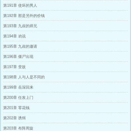
第191章 使坏的男人
第192章 那是另外的价钱
第193章 九叔的师兄
第194章 劝说
第195章 九叔的邀请
第196章 僵尸出现
第197章 变故
第198章 人与人是不同的
第199章 岳深回来
第200章 任发上门
第201章 零花钱
第202章 诱饵
第203章 布阵周旋