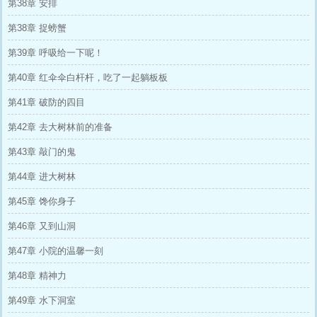
第38章 安排
第38章 捉螃蟹
第39章 呼吸给一下呢！
第40章 红伞伞白杆杆，吃了一起躺板板
第41章 破防的四目
第42章 去大树林前的准备
第43章 敲门的鬼
第44章 进大树林
第45章 馋你身子
第46章 又到山洞
第47章 小院的温馨一刻
第48章 精神力
第49章 水下洞室