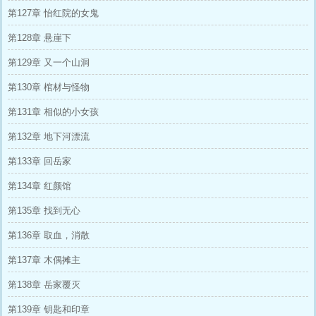
第127章 怡红院的女鬼
第128章 悬崖下
第129章 又一个山洞
第130章 棺材与怪物
第131章 相似的小女孩
第132章 地下河漂流
第133章 回岳家
第134章 红颜馆
第135章 找到无心
第136章 取血，消散
第137章 木偶摊主
第138章 岳家覆灭
第139章 钥匙和印章