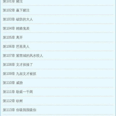
第101章 赌注
第102章 赢下赌注
第103章 破防的大人
第104章 贿赂鬼差
第105章 离开
第106章 芭蕉美人
第107章 紫禁城的风水咬人
第108章 文才挨揍了
第109章 九叔文才被抓
第110章 威胁
第111章 勒索一千两
第112章 砍树
第113章 你吸我我吸你