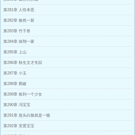
第281章 人性本恶
第282章 焕然一新
第283章 竹子兽
第284章 徐翔一家
第285章 上山
第286章 秋生文才失踪
第287章 小玉
第288章 戳破
第289章 捡到一个少女
第290章 冯宝宝
第291章 急头白脸就是一顿
第292章 安置宝宝