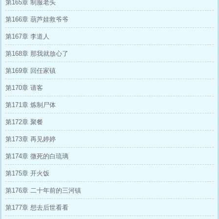
第165章 制服老头
第166章 葫芦娃救爷爷
第167章 李道人
第168章 那我就放心了
第169章 回任家镇
第170章 请客
第171章 炼制尸体
第172章 聚餐
第173章 再见婷婷
第174章 微死的白琉璃
第175章 开火饭
第176章 二十年前的三河镇
第177章 想去后世看看