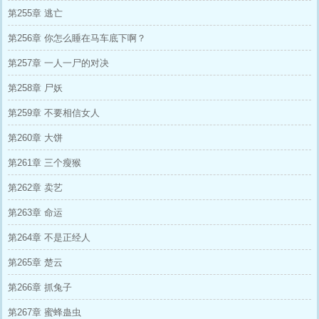
第255章 逃亡
第256章 你怎么睡在马车底下啊？
第257章 一人一尸的对决
第258章 尸妖
第259章 不要相信女人
第260章 大饼
第261章 三个瘦猴
第262章 卖艺
第263章 命运
第264章 不是正经人
第265章 楚云
第266章 抓兔子
第267章 蜜蜂蛊虫