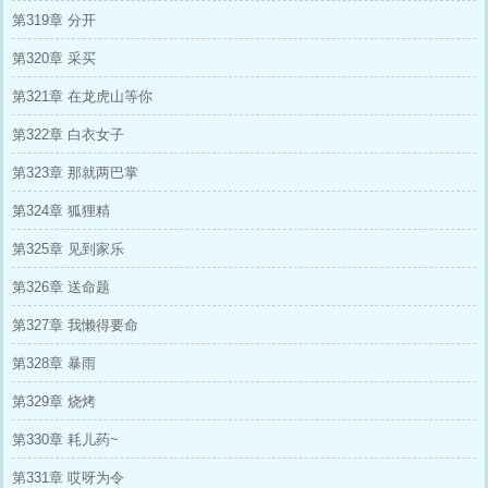
第319章 分开
第320章 采买
第321章 在龙虎山等你
第322章 白衣女子
第323章 那就两巴掌
第324章 狐狸精
第325章 见到家乐
第326章 送命题
第327章 我懒得要命
第328章 暴雨
第329章 烧烤
第330章 耗儿药~
第331章 哎呀为令