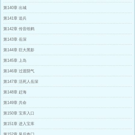
第140章 出城
第141章 追兵
第142章 传音纸鹤
第143章 岳深
第144章 巨大黑影
第145章 上岛
第146章 过渡阴气
第147章 活死人岳深
第148章 赶海
第149章 共命
第150章 宝库入口
第151章 进入宝库
第152章 风后奇门