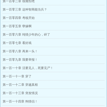
第一百零二章 很难拒绝
第一百零三章 这种智商能当兵？
第一百零四章 考核开始
第一百零五章 孽缘啊
第一百零六章 纯情少年的心，碎了
第一百零七章 看好戏
第一百零八章 再来一头！
第一百零九章 我要举报！
第一百一十章 活要见人，死要见尸！
第一百一十一章 穿了
第一百一十二章 穿越真相
第一百一十三章 突发情况
第一百一十四章 狗情侣！