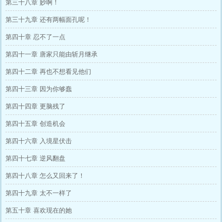
第三十八章 妙啊！
第三十九章 还有两幅面孔呢！
第四十章 忍不了一点
第四十一章 唐家只能由斩月继承
第四十二章 再也不想看见他们
第四十三章 因为你够蠢
第四十四章 更脑残了
第四十五章 创造机会
第四十六章 入境星伏击
第四十七章 逆风翻盘
第四十八章 怎么又回来了！
第四十九章 太不一样了
第五十章 喜欢现在的她