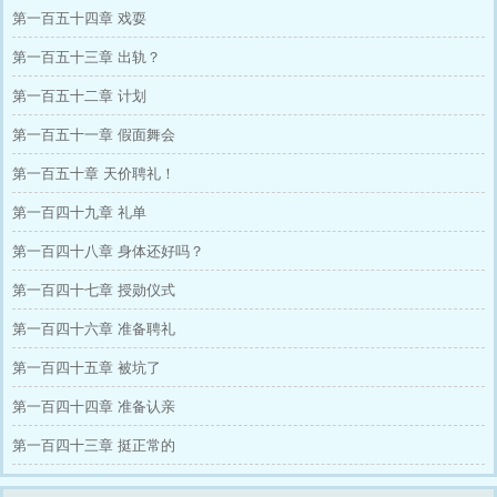
还是要找这种恋爱脑，事事以老婆为先。 唯一
第一百五十四章 戏耍
一点不好，男朋友总当她是瓷娃娃，磕不得碰不
得。开玩笑，她唐斩月可是顶级异能者！ ——
第一百五十三章 出轨？
眼睁睁看着虫族被老婆一刀两断，叶峥张开双
手：吓着了吧？过来抱抱。 唐斩月无语一秒，
第一百五十二章 计划
扑进老公怀里嘤嘤嘤：它们长得好丑，眼睛都要
瞎掉了。
第一百五十一章 假面舞会
第一百五十章 天价聘礼！
第一百四十九章 礼单
第一百四十八章 身体还好吗？
第一百四十七章 授勋仪式
第一百四十六章 准备聘礼
第一百四十五章 被坑了
第一百四十四章 准备认亲
第一百四十三章 挺正常的