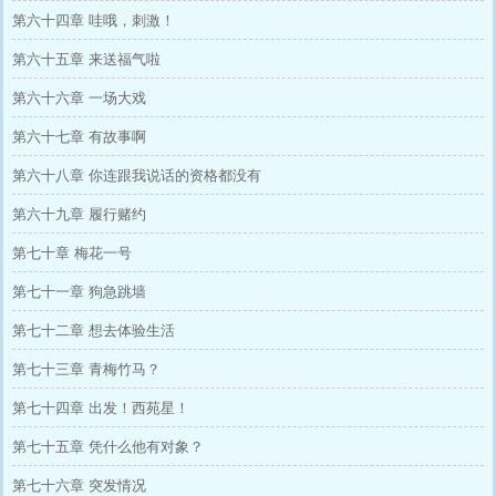
第六十四章 哇哦，刺激！
第六十五章 来送福气啦
第六十六章 一场大戏
第六十七章 有故事啊
第六十八章 你连跟我说话的资格都没有
第六十九章 履行赌约
第七十章 梅花一号
第七十一章 狗急跳墙
第七十二章 想去体验生活
第七十三章 青梅竹马？
第七十四章 出发！西苑星！
第七十五章 凭什么他有对象？
第七十六章 突发情况