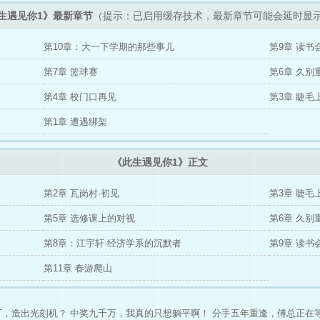
生遇见你1》最新章节
（提示：已启用缓存技术，最新章节可能会延时显
第10章：大一下学期的那些事儿
第9章 读书
第7章 篮球赛
第6章 久
第4章 校门口再见
第3章 睫毛
第1章 遭遇绑架
《此生遇见你1》正文
第2章 瓦岗村·初见
第3章 睫毛
第5章 选修课上的对视
第6章 久
第8章：江宇轩·经济学系的沉默者
第9章 读书
第11章 春游爬山
厂，造出光刻机？
中奖九千万，我真的只想躺平啊！
分手五年重逢，傅总正在