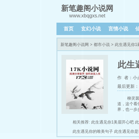
新笔趣阁小说网
www.xbqgxs.net
首页
玄幻小说
言情小说
新笔趣阁小说网
>
都市小说
> 此生遇见你
此生
作 者：小点
最后更新：202
柳灵
道，这个看
界，也一步
纳木错湖畔
的阳光里，
相关推荐:
此生遇见你1美眉开心吧
此
此生遇见你的唯美句子
此生遇见你是