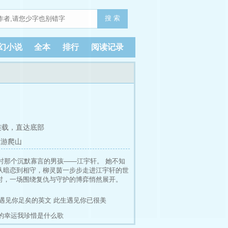
搜 索
幻小说
全本
排行
阅读记录
连载，
直达底部
春游爬山
时那个沉默寡言的男孩——江宇轩。 她不知
从暗恋到相守，柳灵茵一步步走进江宇轩的世
时，一场围绕复仇与守护的博弈悄然展开。
憾。”两年后，他从国外归来，站在丽江古城
遇见你足矣的英文
此生遇见你已很美
的幸运我珍惜是什么歌