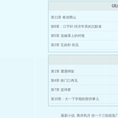
《此
第11章 春游爬山
第8章：江宇轩·经济学系的沉默者
第5章 选修课上的对视
第2章 瓦岗村·初见
第1章 遭遇绑架
第4章 校门口再见
第7章 篮球赛
第10章：大一下学期的那些事儿
最新小说:
离岸风月
你一个三轮组装