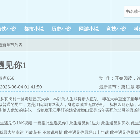
仙侠小说
都市小说
历史小说
网游小说
竞技小说
科
1最新章节列表
遇见你1
点666
动 作：
开始阅读
，
6-06-04 01:41:50
最新章节：第11章 
茵从瓦岗村一路考进昌京大学，本以为人生即将步入正轨，却在大学重逢了童年
似普通的男生，竟是江氏集团继承人，身边暗藏着无数杀机。 从校园到职场，
步踏入危险的核心。 当她发现江宇轩的姑父凌煦山竟是当年害死他父母的真凶
，枪声响起。江宇轩用身体为她挡下了致命的一枪。他说：“此生遇见你，已无
朝她伸出手。 这一次，换她走向他。
生遇见你1AK视频
一盘搜此生遇见你1
此生遇见你1磁力
此生遇见你郭欢
此生
我最大的幸运
万岭花开
不敢说可惜
此生遇见你最经典十句话
此生遇见你是我